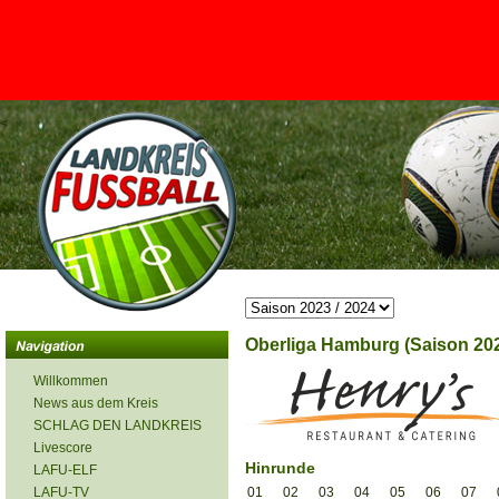
<
Oberliga Hamburg (Saison 202
Willkommen
News aus dem Kreis
SCHLAG DEN LANDKREIS
Livescore
Hinrunde
LAFU-ELF
LAFU-TV
01
02
03
04
05
06
07