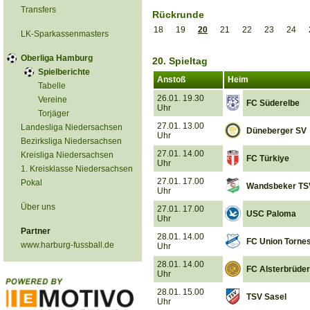
Transfers
Rückrunde
18
19
20
21
22
23
24
LK-Sparkassenmasters
Oberliga Hamburg
20. Spieltag
Spielberichte
Anstoß
Heim
Tabelle
26.01. 19.30
Vereine
FC Süderelbe
Uhr
Torjäger
27.01. 13.00
Landesliga Niedersachsen
Düneberger SV
Uhr
Bezirksliga Niedersachsen
27.01. 14.00
Kreisliga Niedersachsen
FC Türkiye
Uhr
1. Kreisklasse Niedersachsen
27.01. 17.00
Pokal
Wandsbeker TS
Uhr
Über uns
27.01. 17.00
USC Paloma
Uhr
Partner
28.01. 14.00
FC Union Torne
www.harburg-fussball.de
Uhr
28.01. 14.00
FC Alsterbrüder
Uhr
28.01. 15.00
TSV Sasel
Uhr