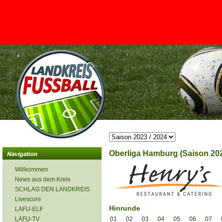
<
Oberliga Hamburg (Saison 202
Willkommen
News aus dem Kreis
SCHLAG DEN LANDKREIS
Livescore
Hinrunde
LAFU-ELF
LAFU-TV
01
02
03
04
05
06
07