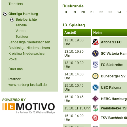
Transfers
Rückrunde
18
19
20
21
22
23
24
Oberliga Hamburg
Spielberichte
13. Spieltag
Tabelle
Vereine
Anstoß
Heim
Torjäger
12.10. 19.00
Landesliga Niedersachsen
Altona 93 FC
Uhr
Bezirksliga Niedersachsen
13.10. 19.30
Kreisliga Niedersachsen
SC Victoria Ha
Uhr
Pokal
13.10. 19.30
FC Süderelbe
Uhr
Über uns
14.10. 14.00
Düneberger SV
Uhr
Partner
www.harburg-fussball.de
15.10. 10.45
USC Paloma
Uhr
15.10. 10.45
HEBC Hamburg
Uhr
15.10. 11.15 Uhr
Wandsbeker TS
15.10. 14.00
TSV Buchholz 0
Uhr