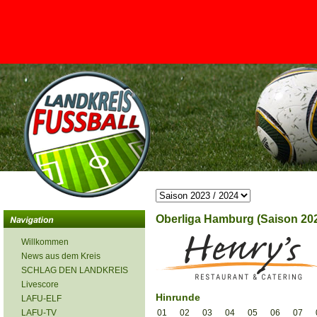
<
Oberliga Hamburg (Saison 202
Willkommen
News aus dem Kreis
SCHLAG DEN LANDKREIS
Livescore
Hinrunde
LAFU-ELF
LAFU-TV
01
02
03
04
05
06
07