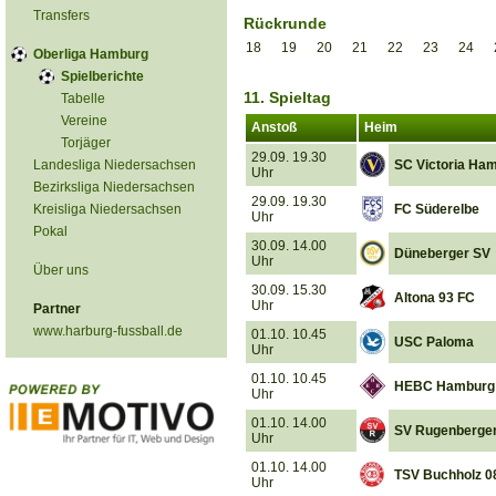
Transfers
Rückrunde
18
19
20
21
22
23
24
Oberliga Hamburg
Spielberichte
11. Spieltag
Tabelle
Vereine
Anstoß
Heim
Torjäger
29.09. 19.30
Landesliga Niedersachsen
SC Victoria Ha
Uhr
Bezirksliga Niedersachsen
29.09. 19.30
Kreisliga Niedersachsen
FC Süderelbe
Uhr
Pokal
30.09. 14.00
Düneberger SV
Uhr
Über uns
30.09. 15.30
Altona 93 FC
Uhr
Partner
www.harburg-fussball.de
01.10. 10.45
USC Paloma
Uhr
01.10. 10.45
HEBC Hamburg
Uhr
01.10. 14.00
SV Rugenberge
Uhr
01.10. 14.00
TSV Buchholz 0
Uhr