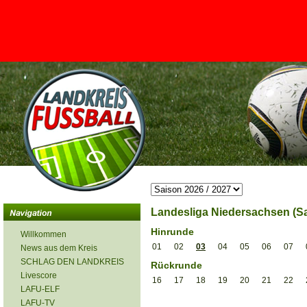
<
Landesliga Niedersachsen (Sa
Hinrunde
Willkommen
01
02
03
04
05
06
07
News aus dem Kreis
SCHLAG DEN LANDKREIS
Rückrunde
Livescore
16
17
18
19
20
21
22
LAFU-ELF
LAFU-TV