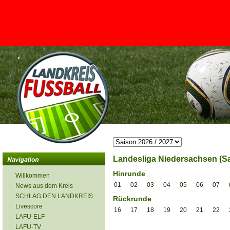
<
Landesliga Niedersachsen (Sa
Hinrunde
Willkommen
01
02
03
04
05
06
07
News aus dem Kreis
SCHLAG DEN LANDKREIS
Rückrunde
Livescore
16
17
18
19
20
21
22
LAFU-ELF
LAFU-TV