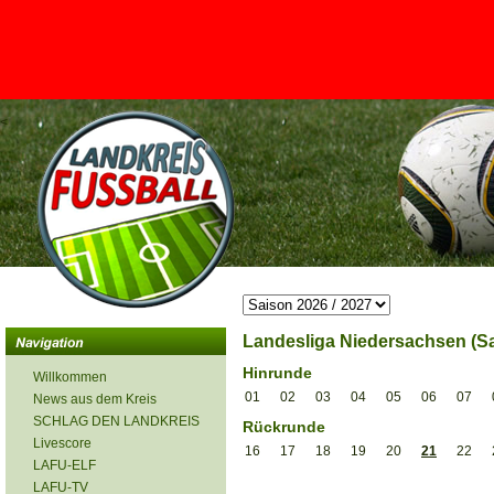
<
Landesliga Niedersachsen (Sa
Hinrunde
Willkommen
01
02
03
04
05
06
07
News aus dem Kreis
SCHLAG DEN LANDKREIS
Rückrunde
Livescore
16
17
18
19
20
21
22
LAFU-ELF
LAFU-TV