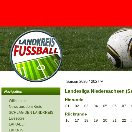
<
Landesliga Niedersachsen (Sa
Hinrunde
Willkommen
01
02
03
04
05
06
07
News aus dem Kreis
SCHLAG DEN LANDKREIS
Rückrunde
Livescore
16
17
18
19
20
21
22
LAFU-ELF
LAFU-TV