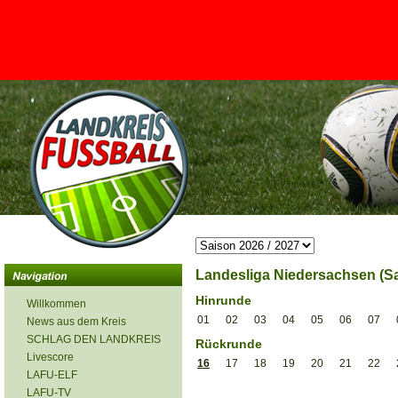
<
Landesliga Niedersachsen (Sa
Hinrunde
Willkommen
01
02
03
04
05
06
07
News aus dem Kreis
SCHLAG DEN LANDKREIS
Rückrunde
Livescore
16
17
18
19
20
21
22
LAFU-ELF
LAFU-TV