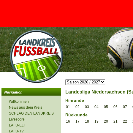
<
Landesliga Niedersachsen (Sa
Hinrunde
Willkommen
01
02
03
04
05
06
07
News aus dem Kreis
SCHLAG DEN LANDKREIS
Rückrunde
Livescore
16
17
18
19
20
21
22
LAFU-ELF
LAFU-TV