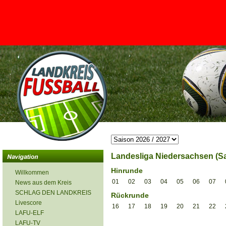
<
Landesliga Niedersachsen (Sa
Hinrunde
Willkommen
01
02
03
04
05
06
07
News aus dem Kreis
SCHLAG DEN LANDKREIS
Rückrunde
Livescore
16
17
18
19
20
21
22
LAFU-ELF
LAFU-TV