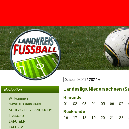
<
Landesliga Niedersachsen (Sa
Hinrunde
Willkommen
01
02
03
04
05
06
07
News aus dem Kreis
SCHLAG DEN LANDKREIS
Rückrunde
Livescore
16
17
18
19
20
21
22
LAFU-ELF
LAFU-TV