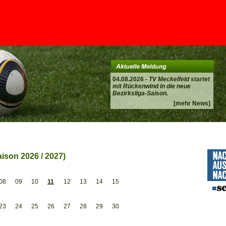
04.08.2026 -
TV Meckelfeld startet
mit Rückenwind in die neue
Bezirksliga-Saison.
[mehr News]
ison 2026 / 2027)
08
09
10
11
12
13
14
15
23
24
25
26
27
28
29
30