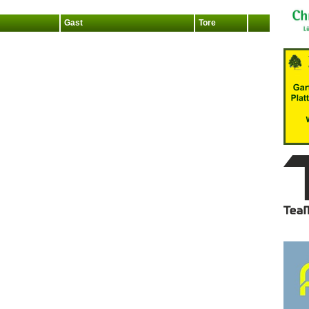
Gast
Tore