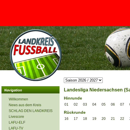
<
Landesliga Niedersachsen (Sa
Hinrunde
Willkommen
01
02
03
04
05
06
07
News aus dem Kreis
SCHLAG DEN LANDKREIS
Rückrunde
Livescore
16
17
18
19
20
21
22
LAFU-ELF
LAFU-TV