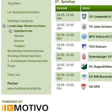
27. Spieltag
Transfers
Anstoß
Heim
LK-Sparkassenmasters
10.05. 15.00
SV Lindwedel H.
Uhr
Oberliga Hamburg
10.05. 15.00
Landesliga Niedersachsen
TV Jahn Schnev
Uhr
Spielberichte
10.05. 15.00
Tabelle
MTV Eintracht C
Uhr
Vereine
10.05. 15.00
Torjäger
TSV Etelsen
Uhr
Bezirksliga Niedersachsen
10.05. 15.00
Kreisliga Niedersachsen
Rotenburger SV
Uhr
1. Kreisklasse Niedersachsen
10.05. 15.00
Pokal
FC Hagen/Uthle
Uhr
Über uns
10.05. 15.00
SV BW Bornrei
Uhr
Partner
10.05. 15:00
SG SPA
www.harburg-fussball.de
Uhr