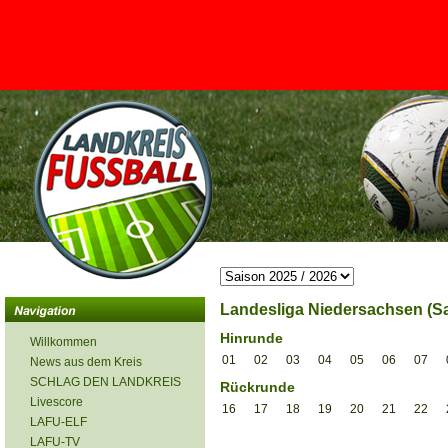
<
Landesliga Niedersachsen (Sa
Hinrunde
Willkommen
01
02
03
04
05
06
07
News aus dem Kreis
SCHLAG DEN LANDKREIS
Rückrunde
Livescore
16
17
18
19
20
21
22
LAFU-ELF
LAFU-TV