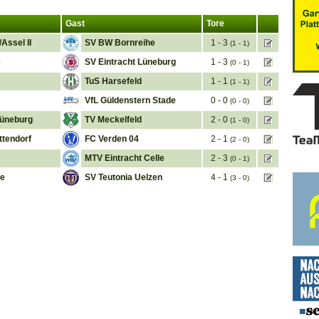
Gast
Tore
Assel II
SV BW Bornreihe
1 - 3
(1 - 1)
e
SV Eintracht Lüneburg
1 - 3
(0 - 1)
TuS Harsefeld
1 - 1
(1 - 1)
VfL Güldenstern Stade
0 - 0
(0 - 0)
üneburg
TV Meckelfeld
2 - 0
(1 - 0)
ttendorf
FC Verden 04
2 - 1
(2 - 0)
MTV Eintracht Celle
2 - 3
(0 - 1)
he
SV Teutonia Uelzen
4 - 1
(3 - 0)