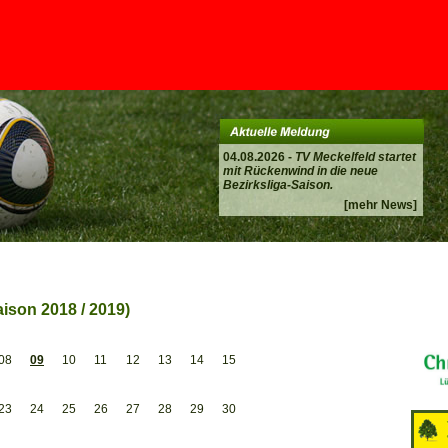
04.08.2026 -
TV Meckelfeld startet
mit Rückenwind in die neue
Bezirksliga-Saison.
[mehr News]
ison 2018 / 2019)
08
09
10
11
12
13
14
15
23
24
25
26
27
28
29
30