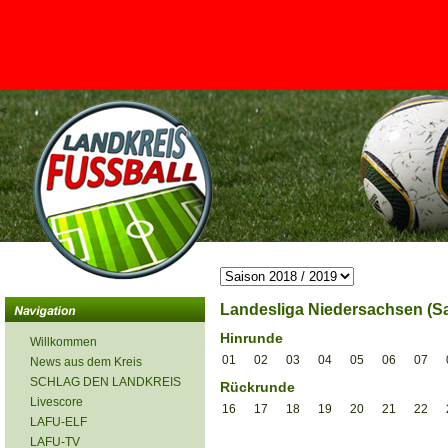
<
Landesliga Niedersachsen (Sa
Hinrunde
Willkommen
01
02
03
04
05
06
07
News aus dem Kreis
SCHLAG DEN LANDKREIS
Rückrunde
Livescore
16
17
18
19
20
21
22
LAFU-ELF
LAFU-TV