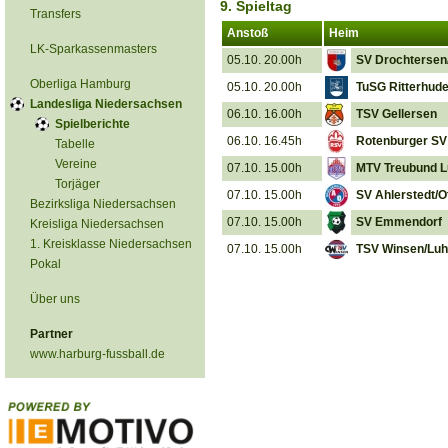
9. Spieltag
Transfers
Anstoß
Heim
LK-Sparkassenmasters
05.10. 20.00h
SV Drochtersen/
Oberliga Hamburg
05.10. 20.00h
TuSG Ritterhud
Landesliga Niedersachsen
06.10. 16.00h
TSV Gellersen
Spielberichte
06.10. 16.45h
Rotenburger SV
Tabelle
Vereine
07.10. 15.00h
MTV Treubund L
Torjäger
07.10. 15.00h
SV Ahlerstedt/O
Bezirksliga Niedersachsen
07.10. 15.00h
SV Emmendorf
Kreisliga Niedersachsen
1. Kreisklasse Niedersachsen
07.10. 15.00h
TSV Winsen/Lu
Pokal
Über uns
Partner
www.harburg-fussball.de