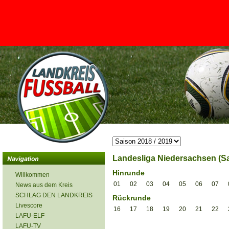
<
Landesliga Niedersachsen (Sa
Hinrunde
Willkommen
01
02
03
04
05
06
07
News aus dem Kreis
SCHLAG DEN LANDKREIS
Rückrunde
Livescore
16
17
18
19
20
21
22
LAFU-ELF
LAFU-TV