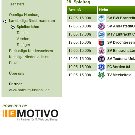
28. Spieltag
Transfers
Anstoß
Heim
Oberliga Hamburg
17.05. 15.00h
SV BW Bornrei
Landesliga Niedersachsen
17.05. 20.00h
SV Ahlerstedt/O
Spielberichte
Tabelle
18.05. 17.30h
MTV Eintracht C
Vereine
19.05. 15.00h
SV Drochtersen/
Torjäger
19.05. 15.00h
SV Eintracht Lü
Bezirksliga Niedersachsen
Kreisliga Niedersachsen
19.05. 15.00h
SV Teutonia Uel
Pokal
19.05. 15.00h
FC Verden 04
Über uns
19.05. 15.00h
TV Meckelfeld
Partner
www.harburg-fussball.de