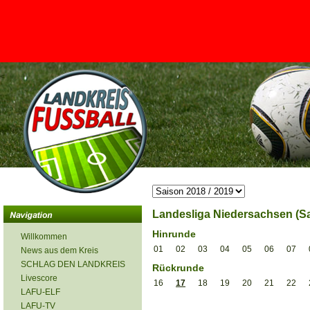
<
Landesliga Niedersachsen (Sa
Hinrunde
Willkommen
01
02
03
04
05
06
07
News aus dem Kreis
SCHLAG DEN LANDKREIS
Rückrunde
Livescore
16
17
18
19
20
21
22
LAFU-ELF
LAFU-TV