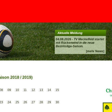
04.08.2026 -
TV Meckelfeld startet
mit Rückenwind in die neue
Bezirksliga-Saison.
[mehr News]
ison 2018 / 2019)
08
09
10
11
12
13
14
15
23
24
25
26
27
28
29
30