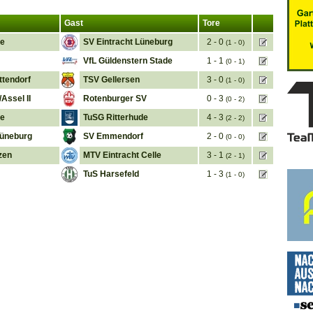
Gast
Tore
he
SV Eintracht Lüneburg
2 - 0
(1 - 0)
VfL Güldenstern Stade
1 - 1
(0 - 1)
ttendorf
TSV Gellersen
3 - 0
(1 - 0)
Assel II
Rotenburger SV
0 - 3
(0 - 2)
he
TuSG Ritterhude
4 - 3
(2 - 2)
üneburg
SV Emmendorf
2 - 0
(0 - 0)
zen
MTV Eintracht Celle
3 - 1
(2 - 1)
TuS Harsefeld
1 - 3
(1 - 0)