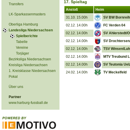
17. Spieltag
Transfers
Anstoß
Heim
LK-Sparkassenmasters
31.10. 15.00h
SV BW Bornrei
Oberliga Hamburg
02.12. 14.00h
FC Verden 04
Landesliga Niedersachsen
02.12. 14.00h
SV Ahlerstedt/O
Spielberichte
02.12. 14.00h
SV Drochtersen/
Tabelle
Vereine
02.12. 14.00h
TSV Winsen/Lu
Torjäger
02.12. 14.00h
MTV Treubund L
Bezirksliga Niedersachsen
02.12. 14.00h
SV Teutonia Uel
Kreisliga Niedersachsen
1. Kreisklasse Niedersachsen
24.02. 14.00h
TV Meckelfeld
Pokal
Über uns
Partner
www.harburg-fussball.de