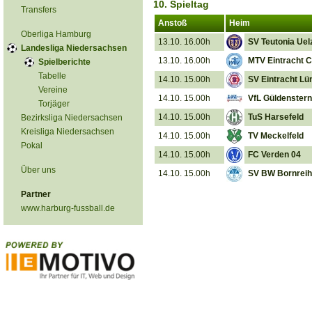
10. Spieltag
Transfers
Anstoß
Heim
Oberliga Hamburg
13.10. 16.00h
SV Teutonia Uel
Landesliga Niedersachsen
13.10. 16.00h
MTV Eintracht C
Spielberichte
Tabelle
14.10. 15.00h
SV Eintracht Lü
Vereine
14.10. 15.00h
VfL Güldenstern
Torjäger
14.10. 15.00h
TuS Harsefeld
Bezirksliga Niedersachsen
Kreisliga Niedersachsen
14.10. 15.00h
TV Meckelfeld
Pokal
14.10. 15.00h
FC Verden 04
Über uns
14.10. 15.00h
SV BW Bornrei
Partner
www.harburg-fussball.de