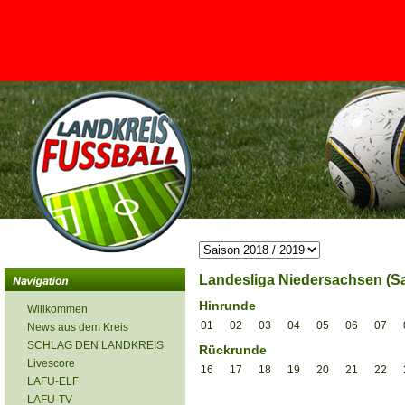
<
Landesliga Niedersachsen (Sa
Hinrunde
Willkommen
01
02
03
04
05
06
07
News aus dem Kreis
SCHLAG DEN LANDKREIS
Rückrunde
Livescore
16
17
18
19
20
21
22
LAFU-ELF
LAFU-TV