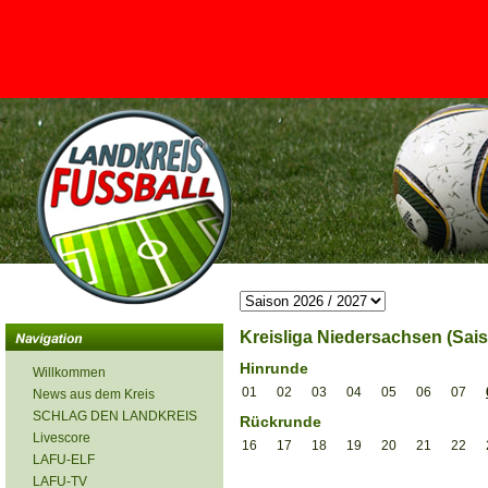
<
Kreisliga Niedersachsen (Sais
Hinrunde
Willkommen
01
02
03
04
05
06
07
News aus dem Kreis
SCHLAG DEN LANDKREIS
Rückrunde
Livescore
16
17
18
19
20
21
22
LAFU-ELF
LAFU-TV