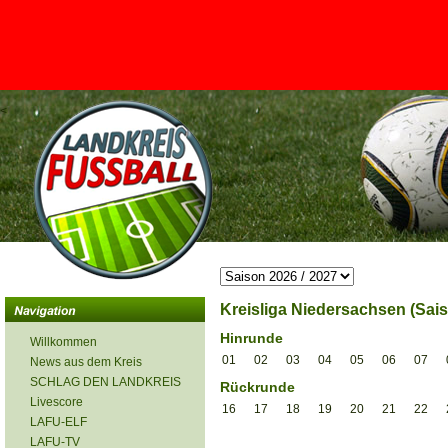
<
Kreisliga Niedersachsen (Sais
Hinrunde
Willkommen
01
02
03
04
05
06
07
News aus dem Kreis
SCHLAG DEN LANDKREIS
Rückrunde
Livescore
16
17
18
19
20
21
22
LAFU-ELF
LAFU-TV