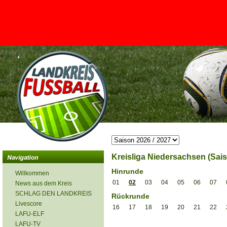
<
Kreisliga Niedersachsen (Sais
Hinrunde
Willkommen
01
02
03
04
05
06
07
News aus dem Kreis
SCHLAG DEN LANDKREIS
Rückrunde
Livescore
16
17
18
19
20
21
22
LAFU-ELF
LAFU-TV