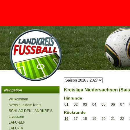
<
Kreisliga Niedersachsen (Sais
Hinrunde
Willkommen
01
02
03
04
05
06
07
News aus dem Kreis
SCHLAG DEN LANDKREIS
Rückrunde
Livescore
16
17
18
19
20
21
22
LAFU-ELF
LAFU-TV