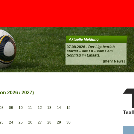
07.08.2026 -
Der Ligabetrieb
startet – alle LK-Teams am
Sonntag im Einsatz.
[mehr News]
on 2026 / 2027)
08
09
10
11
12
13
14
15
23
24
25
26
27
28
29
30