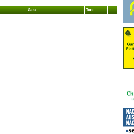
Gast
Tore