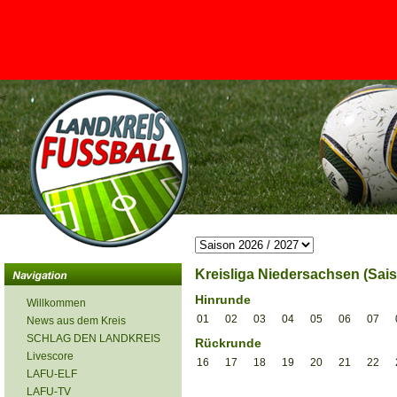
<
Kreisliga Niedersachsen (Sais
Hinrunde
Willkommen
01
02
03
04
05
06
07
News aus dem Kreis
SCHLAG DEN LANDKREIS
Rückrunde
Livescore
16
17
18
19
20
21
22
LAFU-ELF
LAFU-TV