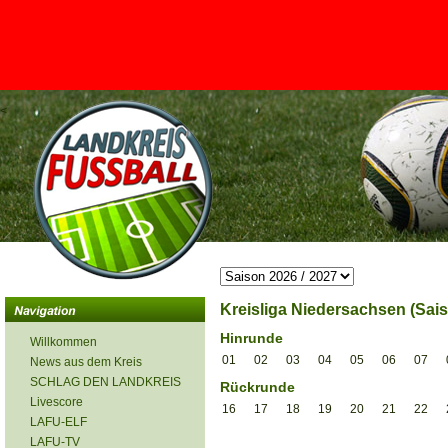
<
Kreisliga Niedersachsen (Sais
Hinrunde
Willkommen
01
02
03
04
05
06
07
News aus dem Kreis
SCHLAG DEN LANDKREIS
Rückrunde
Livescore
16
17
18
19
20
21
22
LAFU-ELF
LAFU-TV