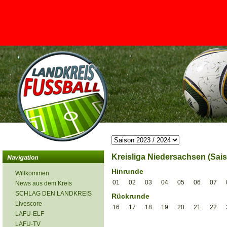
<
Kreisliga Niedersachsen (Sais
Hinrunde
Willkommen
01
02
03
04
05
06
07
News aus dem Kreis
SCHLAG DEN LANDKREIS
Rückrunde
Livescore
16
17
18
19
20
21
22
LAFU-ELF
LAFU-TV