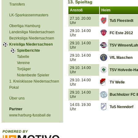
13. Spieltag
Transfers
Anstoß
Heim
LK-Sparkassenmasters
27.10. 20.00
TuS Fleestedt
Uhr
Oberliga Hamburg
29.10. 14.00
Landesliga Niedersachsen
FC Este 2012
Uhr
Bezirksliga Niedersachsen
29.10. 14.00
Kreisliga Niedersachsen
TSV Winsen/Lu
Uhr
Spielberichte
29.10. 14.00
Tabelle
VfL Maschen
Uhr
Vereine
29.10. 14.00
Torjäger
TSV Holvede-Ha
Uhr
Notenbeste Spieler
29.10. 14.00
1. Kreisklasse Niedersachsen
TV Welle
Uhr
Pokal
29.10. 14.00
Buchholzer FC I
Uhr
Über uns
14.03. 19.30
TuS Nenndorf
Partner
Uhr
www.harburg-fussball.de