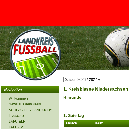
<
1. Kreisklasse Niedersachsen 
Hinrunde
Willkommen
News aus dem Kreis
SCHLAG DEN LANDKREIS
1. Spieltag
Livescore
LAFU-ELF
Anstoß
Heim
LAFU-TV