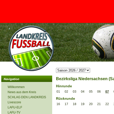
<
Bezirksliga Niedersachsen (Sa
Hinrunde
Willkommen
01
02
03
04
05
06
07
News aus dem Kreis
SCHLAG DEN LANDKREIS
Rückrunde
Livescore
16
17
18
19
20
21
22
LAFU-ELF
LAFU-TV