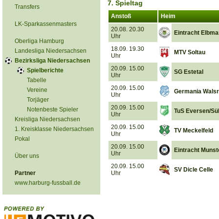
7. Spieltag
Transfers
Anstoß
Heim
LK-Sparkassenmasters
20.08. 20.30
Eintracht Elbm
Uhr
Oberliga Hamburg
18.09. 19.30
Landesliga Niedersachsen
MTV Soltau
Uhr
Bezirksliga Niedersachsen
20.09. 15.00
Spielberichte
SG Estetal
Uhr
Tabelle
20.09. 15.00
Vereine
Germania Wals
Uhr
Torjäger
20.09. 15.00
Notenbeste Spieler
TuS Eversen/Sü
Uhr
Kreisliga Niedersachsen
20.09. 15.00
1. Kreisklasse Niedersachsen
TV Meckelfeld
Uhr
Pokal
20.09. 15.00
Eintracht Munst
Uhr
Über uns
20.09. 15.00
SV Dicle Celle
Partner
Uhr
www.harburg-fussball.de