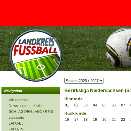
<
Bezirksliga Niedersachsen (Sa
Hinrunde
Willkommen
01
02
03
04
05
06
07
News aus dem Kreis
SCHLAG DEN LANDKREIS
Rückrunde
Livescore
16
17
18
19
20
21
22
LAFU-ELF
LAFU-TV