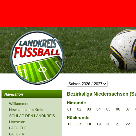
<
Bezirksliga Niedersachsen (Sa
Hinrunde
Willkommen
01
02
03
04
05
06
07
News aus dem Kreis
SCHLAG DEN LANDKREIS
Rückrunde
Livescore
16
17
18
19
20
21
22
LAFU-ELF
LAFU-TV