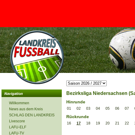
<
Bezirksliga Niedersachsen (Sa
Hinrunde
Willkommen
01
02
03
04
05
06
07
News aus dem Kreis
SCHLAG DEN LANDKREIS
Rückrunde
Livescore
16
17
18
19
20
21
22
LAFU-ELF
LAFU-TV