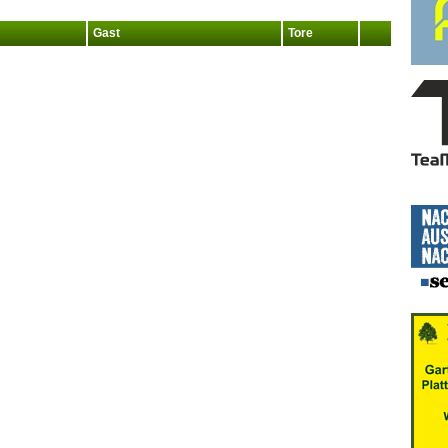
Gast
Tore