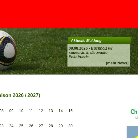
08.08.2026 -
Buchholz 08
souverän in die zweite
Pokalrunde.
[mehr News]
ison 2026 / 2027)
08
09
10
11
12
13
14
15
23
24
25
26
27
28
29
30