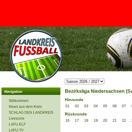
<
Bezirksliga Niedersachsen (Sa
Hinrunde
Willkommen
01
02
03
04
05
06
07
News aus dem Kreis
SCHLAG DEN LANDKREIS
Rückrunde
Livescore
16
17
18
19
20
21
22
LAFU-ELF
LAFU-TV