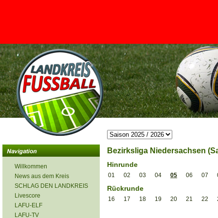
<
Bezirksliga Niedersachsen (Sa
Hinrunde
Willkommen
01
02
03
04
05
06
07
News aus dem Kreis
SCHLAG DEN LANDKREIS
Rückrunde
Livescore
16
17
18
19
20
21
22
LAFU-ELF
LAFU-TV