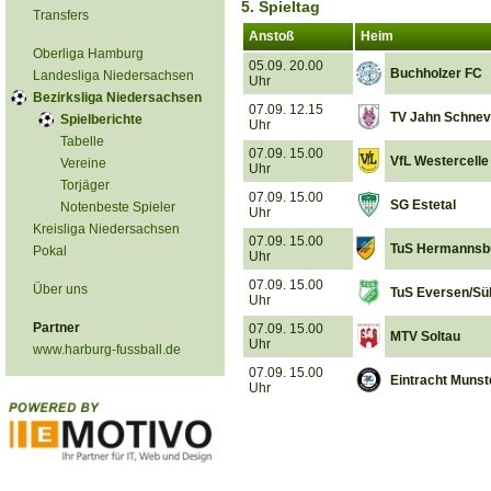
5. Spieltag
Transfers
Anstoß
Heim
Oberliga Hamburg
05.09. 20.00
Buchholzer FC
Landesliga Niedersachsen
Uhr
Bezirksliga Niedersachsen
07.09. 12.15
TV Jahn Schneve
Spielberichte
Uhr
Tabelle
07.09. 15.00
VfL Westercelle
Vereine
Uhr
Torjäger
07.09. 15.00
SG Estetal
Notenbeste Spieler
Uhr
Kreisliga Niedersachsen
07.09. 15.00
TuS Hermannsb
Pokal
Uhr
07.09. 15.00
Über uns
TuS Eversen/Sü
Uhr
Partner
07.09. 15.00
MTV Soltau
Uhr
www.harburg-fussball.de
07.09. 15.00
Eintracht Munst
Uhr