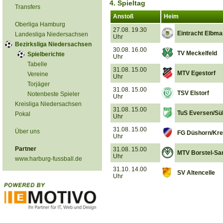
4. Spieltag
Transfers
Anstoß
Heim
Oberliga Hamburg
27.08. 19.30
Eintracht Elbm
Landesliga Niedersachsen
Uhr
Bezirksliga Niedersachsen
30.08. 16.00
TV Meckelfeld
Spielberichte
Uhr
Tabelle
31.08. 15.00
MTV Egestorf
Vereine
Uhr
Torjäger
31.08. 15.00
TSV Elstorf
Notenbeste Spieler
Uhr
Kreisliga Niedersachsen
31.08. 15.00
TuS Eversen/Sü
Pokal
Uhr
31.08. 15.00
Über uns
FG Düshorn/Kre
Uhr
Partner
31.08. 15.00
MTV Borstel-Sa
Uhr
www.harburg-fussball.de
31.10. 14.00
SV Altencelle
Uhr