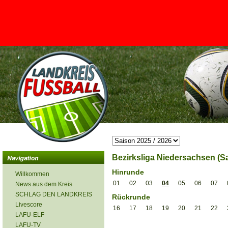
<
Bezirksliga Niedersachsen (Sa
Hinrunde
Willkommen
01
02
03
04
05
06
07
News aus dem Kreis
SCHLAG DEN LANDKREIS
Rückrunde
Livescore
16
17
18
19
20
21
22
LAFU-ELF
LAFU-TV