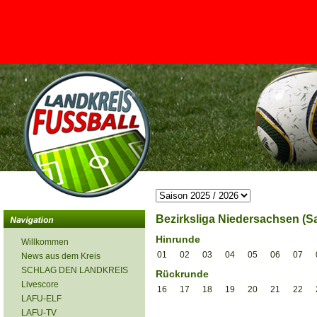
<
Bezirksliga Niedersachsen (Sa
Hinrunde
Willkommen
01
02
03
04
05
06
07
News aus dem Kreis
SCHLAG DEN LANDKREIS
Rückrunde
Livescore
16
17
18
19
20
21
22
LAFU-ELF
LAFU-TV