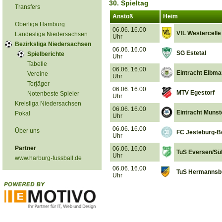
30. Spieltag
Transfers
Anstoß
Heim
Oberliga Hamburg
06.06. 16.00
VfL Westercelle
Landesliga Niedersachsen
Uhr
Bezirksliga Niedersachsen
06.06. 16.00
SG Estetal
Spielberichte
Uhr
Tabelle
06.06. 16.00
Eintracht Elbm
Vereine
Uhr
Torjäger
06.06. 16.00
MTV Egestorf
Notenbeste Spieler
Uhr
Kreisliga Niedersachsen
06.06. 16.00
Eintracht Munst
Pokal
Uhr
06.06. 16.00
Über uns
FC Jesteburg-B
Uhr
Partner
06.06. 16.00
TuS Eversen/Sü
Uhr
www.harburg-fussball.de
06.06. 16.00
TuS Hermannsb
Uhr