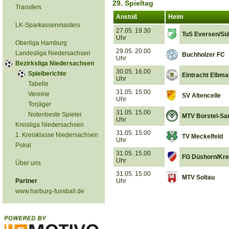
29. Spieltag
Transfers
Anstoß
Heim
LK-Sparkassenmasters
27.05. 19.30
TuS Eversen/Sü
Uhr
Oberliga Hamburg
29.05. 20.00
Landesliga Niedersachsen
Buchholzer FC
Uhr
Bezirksliga Niedersachsen
30.05. 16.00
Spielberichte
Eintracht Elbm
Uhr
Tabelle
31.05. 15.00
Vereine
SV Altencelle
Uhr
Torjäger
31.05. 15.00
Notenbeste Spieler
MTV Borstel-Sa
Uhr
Kreisliga Niedersachsen
31.05. 15.00
1. Kreisklasse Niedersachsen
TV Meckelfeld
Uhr
Pokal
31.05. 15.00
FG Düshorn/Kre
Uhr
Über uns
31.05. 15.00
MTV Soltau
Partner
Uhr
www.harburg-fussball.de