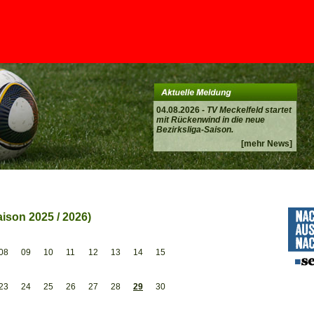
04.08.2026 -
TV Meckelfeld startet
mit Rückenwind in die neue
Bezirksliga-Saison.
[mehr News]
ison 2025 / 2026)
08
09
10
11
12
13
14
15
23
24
25
26
27
28
29
30