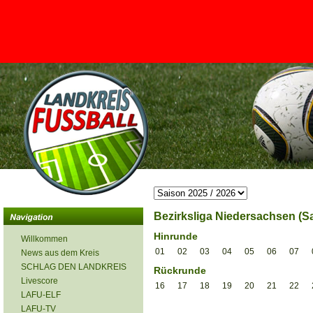
<
Bezirksliga Niedersachsen (Sa
Hinrunde
Willkommen
01
02
03
04
05
06
07
News aus dem Kreis
SCHLAG DEN LANDKREIS
Rückrunde
Livescore
16
17
18
19
20
21
22
LAFU-ELF
LAFU-TV