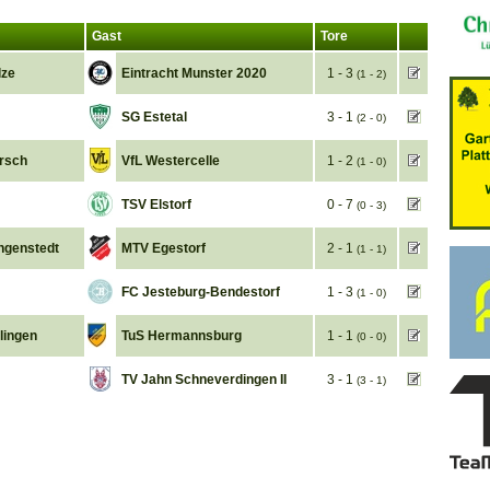
Gast
Tore
lze
Eintracht Munster 2020
1 - 3
(1 - 2)
SG Estetal
3 - 1
(2 - 0)
arsch
VfL Westercelle
1 - 2
(1 - 0)
TSV Elstorf
0 - 7
(0 - 3)
ngenstedt
MTV Egestorf
2 - 1
(1 - 1)
FC Jesteburg-Bendestorf
1 - 3
(1 - 0)
lingen
TuS Hermannsburg
1 - 1
(0 - 0)
TV Jahn Schneverdingen II
3 - 1
(3 - 1)