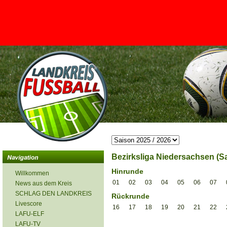
<
Bezirksliga Niedersachsen (Sa
Hinrunde
Willkommen
01
02
03
04
05
06
07
News aus dem Kreis
SCHLAG DEN LANDKREIS
Rückrunde
Livescore
16
17
18
19
20
21
22
LAFU-ELF
LAFU-TV