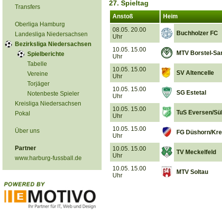
27. Spieltag
Transfers
Anstoß
Heim
Oberliga Hamburg
08.05. 20.00
Buchholzer FC
Landesliga Niedersachsen
Uhr
Bezirksliga Niedersachsen
10.05. 15.00
MTV Borstel-Sa
Spielberichte
Uhr
Tabelle
10.05. 15.00
SV Altencelle
Vereine
Uhr
Torjäger
10.05. 15.00
SG Estetal
Notenbeste Spieler
Uhr
Kreisliga Niedersachsen
10.05. 15.00
TuS Eversen/Sü
Pokal
Uhr
10.05. 15.00
Über uns
FG Düshorn/Kre
Uhr
Partner
10.05. 15.00
TV Meckelfeld
Uhr
www.harburg-fussball.de
10.05. 15.00
MTV Soltau
Uhr