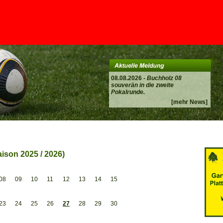
08.08.2026 -
Buchholz 08
souverän in die zweite
Pokalrunde.
[mehr News]
ison 2025 / 2026)
08
09
10
11
12
13
14
15
23
24
25
26
27
28
29
30