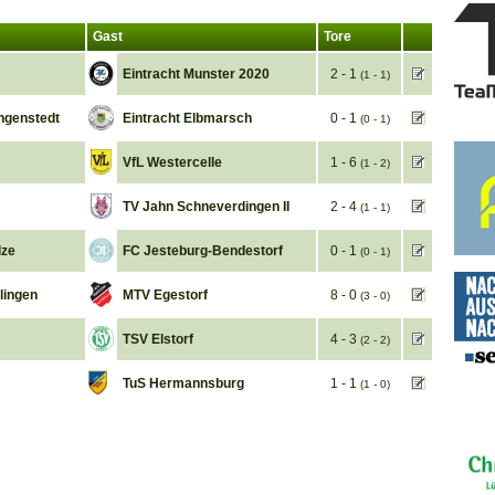
Gast
Tore
Eintracht Munster 2020
2 - 1
(1 - 1)
ngenstedt
Eintracht Elbmarsch
0 - 1
(0 - 1)
VfL Westercelle
1 - 6
(1 - 2)
TV Jahn Schneverdingen II
2 - 4
(1 - 1)
lze
FC Jesteburg-Bendestorf
0 - 1
(0 - 1)
lingen
MTV Egestorf
8 - 0
(3 - 0)
TSV Elstorf
4 - 3
(2 - 2)
TuS Hermannsburg
1 - 1
(1 - 0)