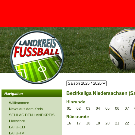
<
Bezirksliga Niedersachsen (Sa
Hinrunde
Willkommen
01
02
03
04
05
06
07
News aus dem Kreis
SCHLAG DEN LANDKREIS
Rückrunde
Livescore
16
17
18
19
20
21
22
LAFU-ELF
LAFU-TV