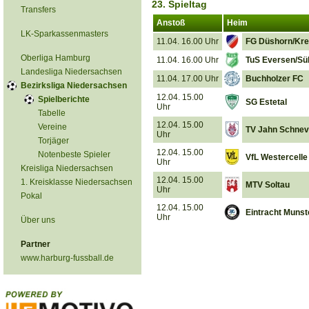
23. Spieltag
Transfers
Anstoß
Heim
LK-Sparkassenmasters
11.04. 16.00 Uhr
FG Düshorn/Kre
Oberliga Hamburg
11.04. 16.00 Uhr
TuS Eversen/Sü
Landesliga Niedersachsen
11.04. 17.00 Uhr
Buchholzer FC
Bezirksliga Niedersachsen
12.04. 15.00
Spielberichte
SG Estetal
Uhr
Tabelle
12.04. 15.00
Vereine
TV Jahn Schneve
Uhr
Torjäger
12.04. 15.00
Notenbeste Spieler
VfL Westercelle
Uhr
Kreisliga Niedersachsen
12.04. 15.00
1. Kreisklasse Niedersachsen
MTV Soltau
Uhr
Pokal
12.04. 15.00
Eintracht Munst
Uhr
Über uns
Partner
www.harburg-fussball.de