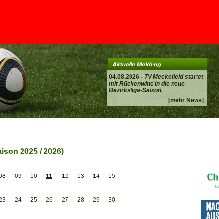
04.08.2026 -
TV Meckelfeld startet
mit Rückenwind in die neue
Bezirksliga-Saison.
[mehr News]
ison 2025 / 2026)
08
09
10
11
12
13
14
15
23
24
25
26
27
28
29
30