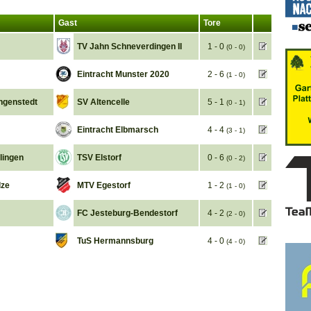
Gast
Tore
TV Jahn Schneverdingen II
1 - 0
(0 - 0)
Eintracht Munster 2020
2 - 6
(1 - 0)
ngenstedt
SV Altencelle
5 - 1
(0 - 1)
Eintracht Elbmarsch
4 - 4
(3 - 1)
lingen
TSV Elstorf
0 - 6
(0 - 2)
lze
MTV Egestorf
1 - 2
(1 - 0)
FC Jesteburg-Bendestorf
4 - 2
(2 - 0)
TuS Hermannsburg
4 - 0
(4 - 0)