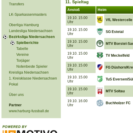
11. Spieltag
Transfers
Anstoß
Heim
LK-Sparkassenmasters
19.10. 15.00
VfL Westercelle
Uhr
Oberliga Hamburg
19.10. 15.00
Landesliga Niedersachsen
SG Estetal
Uhr
Bezirksliga Niedersachsen
19.10. 15.00
Spielberichte
MTV Borstel-Sa
Uhr
Tabelle
19.10. 15.00
Vereine
TV Meckelfeld
Uhr
Torjäger
19.10. 15.00
Notenbeste Spieler
FG Düshorn/Kre
Uhr
Kreisliga Niedersachsen
19.10. 15.00
1. Kreisklasse Niedersachsen
TuS Eversen/Sü
Uhr
Pokal
19.10. 15.00
MTV Soltau
Uhr
Über uns
19.10. 16.00
Buchholzer FC
Partner
Uhr
www.harburg-fussball.de