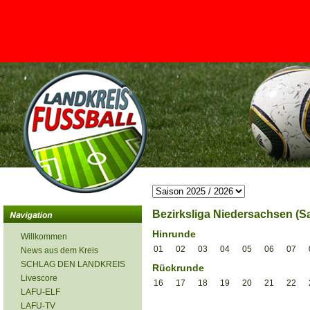
<
Bezirksliga Niedersachsen (Sa
Hinrunde
Willkommen
01
02
03
04
05
06
07
News aus dem Kreis
SCHLAG DEN LANDKREIS
Rückrunde
Livescore
16
17
18
19
20
21
22
LAFU-ELF
LAFU-TV