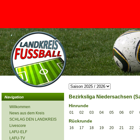
<
Bezirksliga Niedersachsen (Sa
Hinrunde
Willkommen
01
02
03
04
05
06
07
News aus dem Kreis
SCHLAG DEN LANDKREIS
Rückrunde
Livescore
16
17
18
19
20
21
22
LAFU-ELF
LAFU-TV