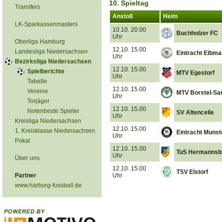
10. Spieltag
Transfers
Anstoß
Heim
LK-Sparkassenmasters
10.10. 20.00
Buchholzer FC
Uhr
Oberliga Hamburg
12.10. 15.00
Landesliga Niedersachsen
Eintracht Elbm
Uhr
Bezirksliga Niedersachsen
12.10. 15.00
Spielberichte
MTV Egestorf
Uhr
Tabelle
12.10. 15.00
Vereine
MTV Borstel-Sa
Uhr
Torjäger
12.10. 15.00
Notenbeste Spieler
SV Altencelle
Uhr
Kreisliga Niedersachsen
12.10. 15.00
1. Kreisklasse Niedersachsen
Eintracht Munst
Uhr
Pokal
12.10. 15.00
TuS Hermannsb
Uhr
Über uns
12.10. 15.00
TSV Elstorf
Partner
Uhr
www.harburg-fussball.de