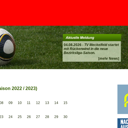
04.08.2026 -
TV Meckelfeld startet
mit Rückenwind in die neue
Bezirksliga-Saison.
[mehr News]
ison 2022 / 2023)
08
09
10
11
12
13
14
15
23
24
25
26
27
28
29
30