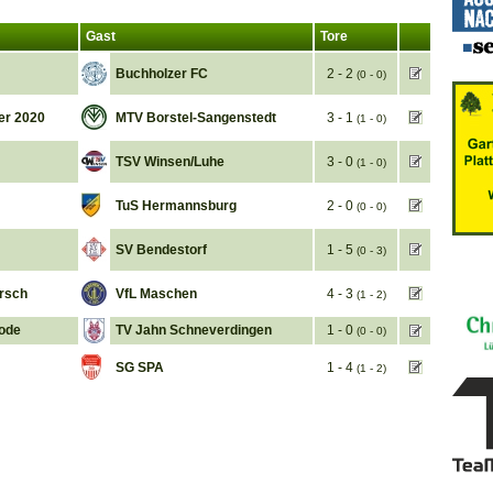
Gast
Tore
Buchholzer FC
2 - 2
(0 - 0)
er 2020
MTV Borstel-Sangenstedt
3 - 1
(1 - 0)
TSV Winsen/Luhe
3 - 0
(1 - 0)
TuS Hermannsburg
2 - 0
(0 - 0)
SV Bendestorf
1 - 5
(0 - 3)
arsch
VfL Maschen
4 - 3
(1 - 2)
ode
TV Jahn Schneverdingen
1 - 0
(0 - 0)
SG SPA
1 - 4
(1 - 2)