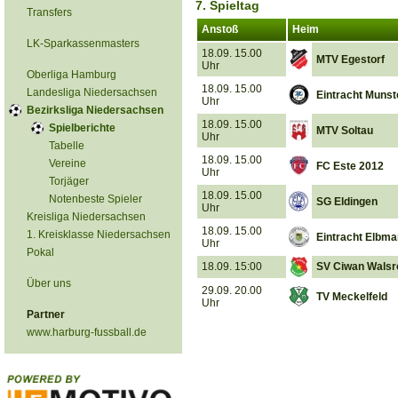
7. Spieltag
Transfers
Anstoß
Heim
LK-Sparkassenmasters
18.09. 15.00
MTV Egestorf
Uhr
Oberliga Hamburg
18.09. 15.00
Landesliga Niedersachsen
Eintracht Munst
Uhr
Bezirksliga Niedersachsen
18.09. 15.00
Spielberichte
MTV Soltau
Uhr
Tabelle
18.09. 15.00
Vereine
FC Este 2012
Uhr
Torjäger
18.09. 15.00
Notenbeste Spieler
SG Eldingen
Uhr
Kreisliga Niedersachsen
18.09. 15.00
1. Kreisklasse Niedersachsen
Eintracht Elbm
Uhr
Pokal
18.09. 15:00
SV Ciwan Walsr
Über uns
29.09. 20.00
TV Meckelfeld
Uhr
Partner
www.harburg-fussball.de