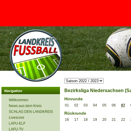
<
Bezirksliga Niedersachsen (Sa
Hinrunde
Willkommen
01
02
03
04
05
06
07
News aus dem Kreis
SCHLAG DEN LANDKREIS
Rückrunde
Livescore
16
17
18
19
20
21
22
LAFU-ELF
LAFU-TV