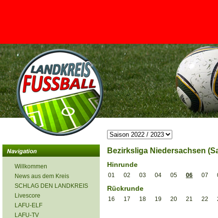
<
Bezirksliga Niedersachsen (Sa
Hinrunde
Willkommen
01
02
03
04
05
06
07
News aus dem Kreis
SCHLAG DEN LANDKREIS
Rückrunde
Livescore
16
17
18
19
20
21
22
LAFU-ELF
LAFU-TV