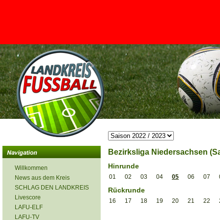
<
Bezirksliga Niedersachsen (Sa
Hinrunde
Willkommen
01
02
03
04
05
06
07
News aus dem Kreis
SCHLAG DEN LANDKREIS
Rückrunde
Livescore
16
17
18
19
20
21
22
LAFU-ELF
LAFU-TV