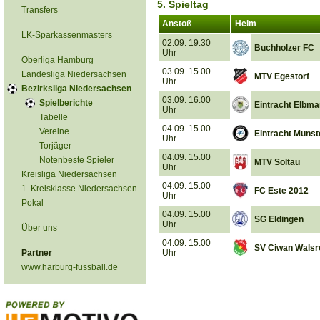
5. Spieltag
Transfers
Anstoß
Heim
LK-Sparkassenmasters
02.09. 19.30
Buchholzer FC
Uhr
Oberliga Hamburg
03.09. 15.00
Landesliga Niedersachsen
MTV Egestorf
Uhr
Bezirksliga Niedersachsen
03.09. 16.00
Spielberichte
Eintracht Elbm
Uhr
Tabelle
04.09. 15.00
Vereine
Eintracht Munst
Uhr
Torjäger
04.09. 15.00
Notenbeste Spieler
MTV Soltau
Uhr
Kreisliga Niedersachsen
04.09. 15.00
1. Kreisklasse Niedersachsen
FC Este 2012
Uhr
Pokal
04.09. 15.00
SG Eldingen
Uhr
Über uns
04.09. 15.00
SV Ciwan Walsr
Partner
Uhr
www.harburg-fussball.de