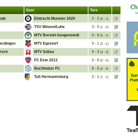
Gast
Tore
ode
Eintracht Munster 2020
2 - 2
(0 - 1)
TSV Winsen/Luhe
3 - 5
(1 - 3)
MTV Borstel-Sangenstedt
0 - 9
(0 - 2)
erdingen
MTV Egestorf
5 - 1
(2 - 1)
arsch
MTV Soltau
4 - 3
(3 - 3)
FC Este 2012
0 - 0
(0 - 0)
Buchholzer FC
6 - 0
(4 - 0)
TuS Hermannsburg
2 - 1
(1 - 1)