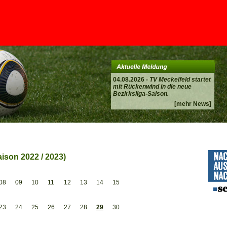
04.08.2026 -
TV Meckelfeld startet
mit Rückenwind in die neue
Bezirksliga-Saison.
[mehr News]
ison 2022 / 2023)
08
09
10
11
12
13
14
15
23
24
25
26
27
28
29
30