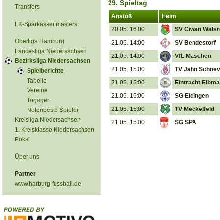
29. Spieltag
Transfers
Anstoß
Heim
LK-Sparkassenmasters
20.05. 16:00
SV Ciwan Walsr
Oberliga Hamburg
21.05. 14:00
SV Bendestorf
Landesliga Niedersachsen
21.05. 14:00
VfL Maschen
Bezirksliga Niedersachsen
21.05. 15:00
TV Jahn Schnev
Spielberichte
Tabelle
21.05. 15:00
Eintracht Elbm
Vereine
21.05. 15:00
SG Eldingen
Torjäger
21.05. 15:00
TV Meckelfeld
Notenbeste Spieler
Kreisliga Niedersachsen
21.05. 15:00
SG SPA
1. Kreisklasse Niedersachsen
Pokal
Über uns
Partner
www.harburg-fussball.de