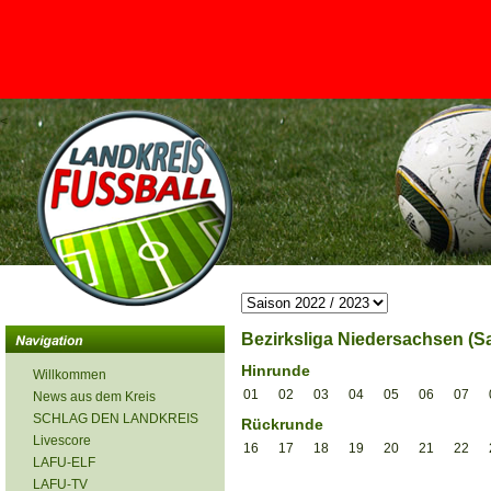
<
Bezirksliga Niedersachsen (Sa
Hinrunde
Willkommen
01
02
03
04
05
06
07
News aus dem Kreis
SCHLAG DEN LANDKREIS
Rückrunde
Livescore
16
17
18
19
20
21
22
LAFU-ELF
LAFU-TV