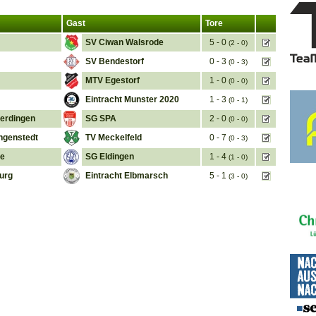
Gast
Tore
SV Ciwan Walsrode
5 - 0
(2 - 0)
SV Bendestorf
0 - 3
(0 - 3)
MTV Egestorf
1 - 0
(0 - 0)
Eintracht Munster 2020
1 - 3
(0 - 1)
erdingen
SG SPA
2 - 0
(0 - 0)
ngenstedt
TV Meckelfeld
0 - 7
(0 - 3)
he
SG Eldingen
1 - 4
(1 - 0)
urg
Eintracht Elbmarsch
5 - 1
(3 - 0)