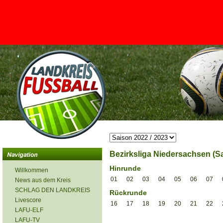
<
Bezirksliga Niedersachsen (Sa
Hinrunde
Willkommen
01
02
03
04
05
06
07
News aus dem Kreis
SCHLAG DEN LANDKREIS
Rückrunde
Livescore
16
17
18
19
20
21
22
LAFU-ELF
LAFU-TV