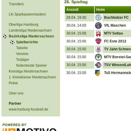
26. Spieltag
Transfers
Anstoß
Heim
LK-Sparkassenmasters
28.04. 19:30
Buchholzer FC
Oberliga Hamburg
30.04. 14:00
VfL Maschen
Landesliga Niedersachsen
30.04. 15:00
MTV Soltau
Bezirksliga Niedersachsen
30.04. 15:00
FC Este 2012
Spielberichte
Tabelle
30.04. 15:00
TV Jahn Schnev
Vereine
30.04. 15:00
MTV Borstel-Sa
Torjäger
30.04. 15:00
TSV Winsen/Lu
Notenbeste Spieler
Kreisliga Niedersachsen
30.04. 15:00
TuS Hermannsb
1. Kreisklasse Niedersachsen
Pokal
Über uns
Partner
www.harburg-fussball.de