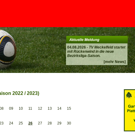
04.08.2026 -
TV Meckelfeld startet
mit Rückenwind in die neue
Bezirksliga-Saison.
[mehr News]
ison 2022 / 2023)
08
09
10
11
12
13
14
15
23
24
25
26
27
28
29
30