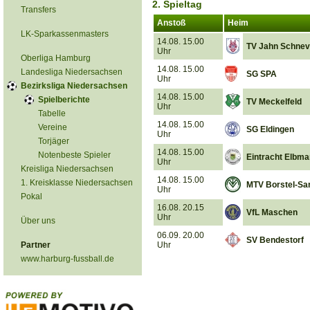
2. Spieltag
Transfers
Anstoß
Heim
LK-Sparkassenmasters
14.08. 15.00
TV Jahn Schnev
Uhr
Oberliga Hamburg
14.08. 15.00
Landesliga Niedersachsen
SG SPA
Uhr
Bezirksliga Niedersachsen
14.08. 15.00
Spielberichte
TV Meckelfeld
Uhr
Tabelle
14.08. 15.00
Vereine
SG Eldingen
Uhr
Torjäger
14.08. 15.00
Notenbeste Spieler
Eintracht Elbm
Uhr
Kreisliga Niedersachsen
14.08. 15.00
1. Kreisklasse Niedersachsen
MTV Borstel-Sa
Uhr
Pokal
16.08. 20.15
VfL Maschen
Uhr
Über uns
06.09. 20.00
SV Bendestorf
Partner
Uhr
www.harburg-fussball.de