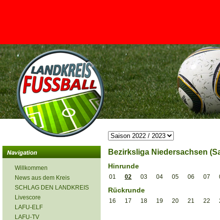
<
Bezirksliga Niedersachsen (Sa
Hinrunde
Willkommen
01
02
03
04
05
06
07
News aus dem Kreis
SCHLAG DEN LANDKREIS
Rückrunde
Livescore
16
17
18
19
20
21
22
LAFU-ELF
LAFU-TV