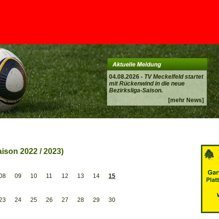
04.08.2026 -
TV Meckelfeld startet
mit Rückenwind in die neue
Bezirksliga-Saison.
[mehr News]
ison 2022 / 2023)
08
09
10
11
12
13
14
15
23
24
25
26
27
28
29
30