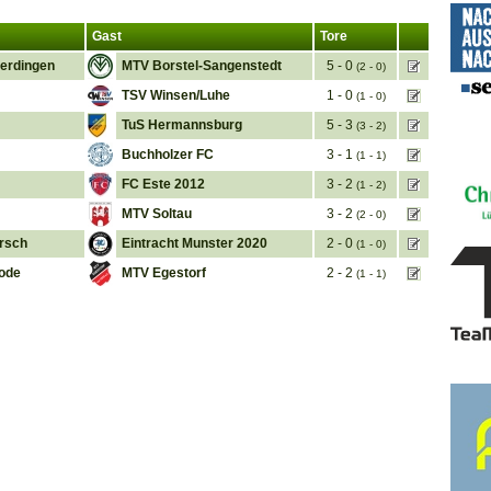
Gast
Tore
erdingen
MTV Borstel-Sangenstedt
5 - 0
(2 - 0)
TSV Winsen/Luhe
1 - 0
(1 - 0)
TuS Hermannsburg
5 - 3
(3 - 2)
Buchholzer FC
3 - 1
(1 - 1)
FC Este 2012
3 - 2
(1 - 2)
MTV Soltau
3 - 2
(2 - 0)
arsch
Eintracht Munster 2020
2 - 0
(1 - 0)
ode
MTV Egestorf
2 - 2
(1 - 1)