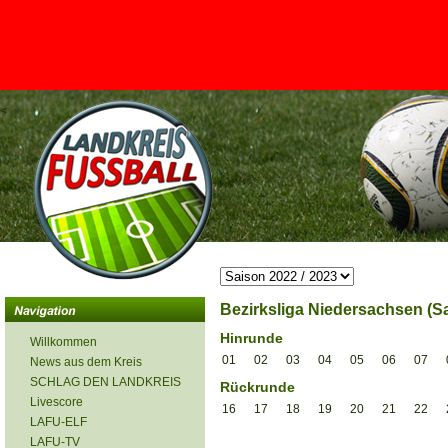
<
Bezirksliga Niedersachsen (Sa
Hinrunde
Willkommen
01
02
03
04
05
06
07
News aus dem Kreis
SCHLAG DEN LANDKREIS
Rückrunde
Livescore
16
17
18
19
20
21
22
LAFU-ELF
LAFU-TV