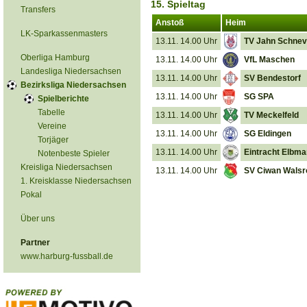
15. Spieltag
Transfers
Anstoß
Heim
LK-Sparkassenmasters
13.11. 14.00 Uhr
TV Jahn Schnev
Oberliga Hamburg
13.11. 14.00 Uhr
VfL Maschen
Landesliga Niedersachsen
13.11. 14.00 Uhr
SV Bendestorf
Bezirksliga Niedersachsen
13.11. 14.00 Uhr
SG SPA
Spielberichte
Tabelle
13.11. 14.00 Uhr
TV Meckelfeld
Vereine
13.11. 14.00 Uhr
SG Eldingen
Torjäger
13.11. 14.00 Uhr
Eintracht Elbm
Notenbeste Spieler
Kreisliga Niedersachsen
13.11. 14.00 Uhr
SV Ciwan Walsr
1. Kreisklasse Niedersachsen
Pokal
Über uns
Partner
www.harburg-fussball.de