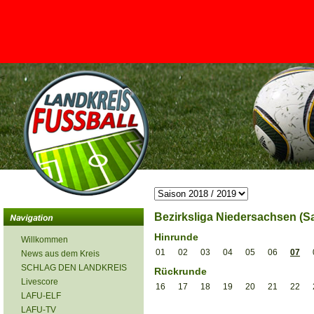
<
Bezirksliga Niedersachsen (Sa
Hinrunde
Willkommen
01
02
03
04
05
06
07
News aus dem Kreis
SCHLAG DEN LANDKREIS
Rückrunde
Livescore
16
17
18
19
20
21
22
LAFU-ELF
LAFU-TV