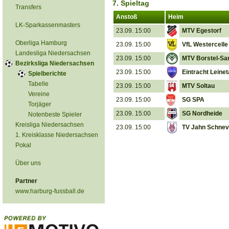
7. Spieltag
Transfers
Anstoß
Heim
LK-Sparkassenmasters
23.09. 15:00
MTV Egestorf
Oberliga Hamburg
23.09. 15:00
VfL Westercelle
Landesliga Niedersachsen
23.09. 15:00
MTV Borstel-Sa
Bezirksliga Niedersachsen
23.09. 15:00
Eintracht Leinet
Spielberichte
Tabelle
23.09. 15:00
MTV Soltau
Vereine
23.09. 15:00
SG SPA
Torjäger
23.09. 15:00
SG Nordheide
Notenbeste Spieler
Kreisliga Niedersachsen
23.09. 15:00
TV Jahn Schnev
1. Kreisklasse Niedersachsen
Pokal
Über uns
Partner
www.harburg-fussball.de