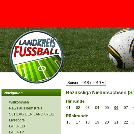
<
Bezirksliga Niedersachsen (Sa
Hinrunde
Willkommen
01
02
03
04
05
06
07
News aus dem Kreis
SCHLAG DEN LANDKREIS
Rückrunde
Livescore
16
17
18
19
20
21
22
LAFU-ELF
LAFU-TV