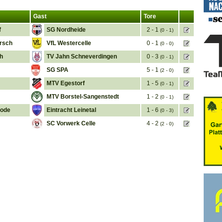
Gast
Tore
f
SG Nordheide
2 - 1
(0 - 1)
arsch
VfL Westercelle
0 - 1
(0 - 0)
h
TV Jahn Schneverdingen
0 - 3
(0 - 1)
SG SPA
5 - 1
(2 - 0)
MTV Egestorf
1 - 5
(0 - 1)
MTV Borstel-Sangenstedt
1 - 2
(0 - 1)
rode
Eintracht Leinetal
1 - 6
(0 - 3)
SC Vorwerk Celle
4 - 2
(2 - 0)