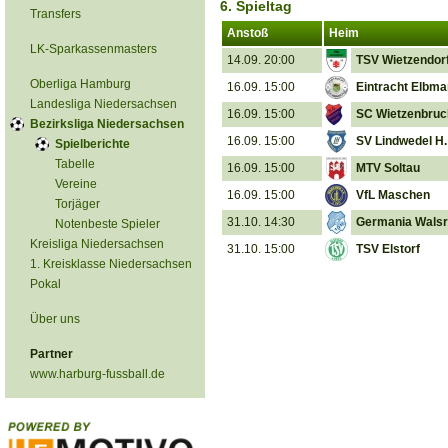
6. Spieltag
Transfers
Anstoß
Heim
LK-Sparkassenmasters
14.09. 20:00
TSV Wietzendor
Oberliga Hamburg
16.09. 15:00
Eintracht Elbm
Landesliga Niedersachsen
16.09. 15:00
SC Wietzenbruc
Bezirksliga Niedersachsen
16.09. 15:00
SV Lindwedel H.
Spielberichte
Tabelle
16.09. 15:00
MTV Soltau
Vereine
16.09. 15:00
VfL Maschen
Torjäger
31.10. 14:30
Germania Wals
Notenbeste Spieler
Kreisliga Niedersachsen
31.10. 15:00
TSV Elstorf
1. Kreisklasse Niedersachsen
Pokal
Über uns
Partner
www.harburg-fussball.de