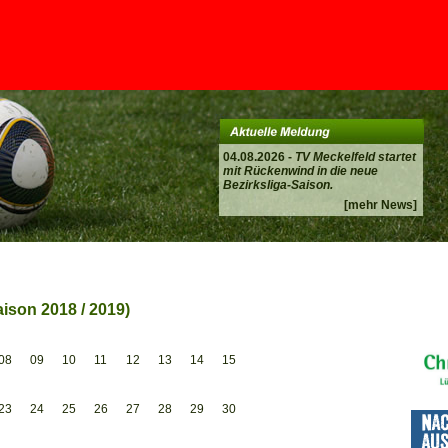
04.08.2026 -
TV Meckelfeld startet
mit Rückenwind in die neue
Bezirksliga-Saison.
[mehr News]
ison 2018 / 2019)
08
09
10
11
12
13
14
15
23
24
25
26
27
28
29
30