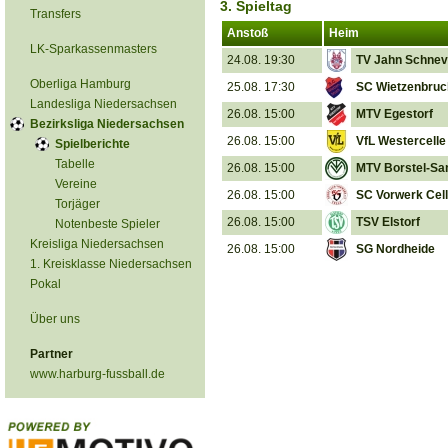
3. Spieltag
Transfers
Anstoß
Heim
LK-Sparkassenmasters
24.08. 19:30
TV Jahn Schnev
Oberliga Hamburg
25.08. 17:30
SC Wietzenbruc
Landesliga Niedersachsen
26.08. 15:00
MTV Egestorf
Bezirksliga Niedersachsen
26.08. 15:00
VfL Westercelle
Spielberichte
Tabelle
26.08. 15:00
MTV Borstel-Sa
Vereine
26.08. 15:00
SC Vorwerk Cel
Torjäger
26.08. 15:00
TSV Elstorf
Notenbeste Spieler
Kreisliga Niedersachsen
26.08. 15:00
SG Nordheide
1. Kreisklasse Niedersachsen
Pokal
Über uns
Partner
www.harburg-fussball.de