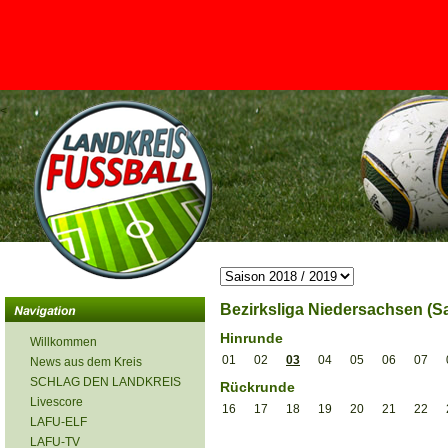
<
Bezirksliga Niedersachsen (Sa
Hinrunde
Willkommen
01
02
03
04
05
06
07
News aus dem Kreis
SCHLAG DEN LANDKREIS
Rückrunde
Livescore
16
17
18
19
20
21
22
LAFU-ELF
LAFU-TV