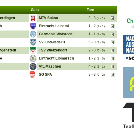
Gast
Tore
erdingen
MTV Soltau
3 - 3
(2 - 1)
h
Eintracht Leinetal
1 - 2
(1 - 1)
Germania Walsrode
1 - 1
(1 - 0)
SV Lindwedel H.
5 - 0
(1 - 0)
ngenstedt
TSV Wietzendorf
2 - 0
(0 - 0)
le
Eintracht Elbmarsch
1 - 2
(1 - 0)
VfL Maschen
4 - 2
(2 - 1)
SG SPA
3 - 3
(0 - 2)