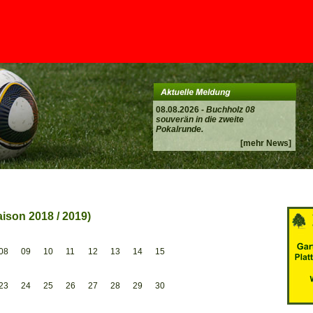
08.08.2026 -
Buchholz 08
souverän in die zweite
Pokalrunde.
[mehr News]
ison 2018 / 2019)
08
09
10
11
12
13
14
15
23
24
25
26
27
28
29
30