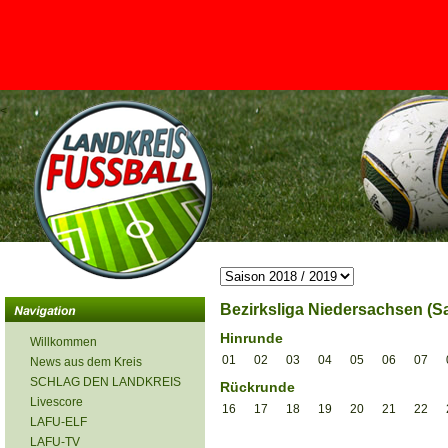
<
Bezirksliga Niedersachsen (Sa
Hinrunde
Willkommen
01
02
03
04
05
06
07
News aus dem Kreis
SCHLAG DEN LANDKREIS
Rückrunde
Livescore
16
17
18
19
20
21
22
LAFU-ELF
LAFU-TV