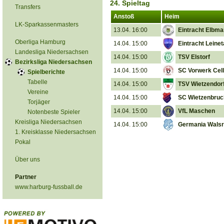
24. Spieltag
Transfers
Anstoß
Heim
LK-Sparkassenmasters
13.04. 16:00
Eintracht Elbm
Oberliga Hamburg
14.04. 15:00
Eintracht Leinet
Landesliga Niedersachsen
14.04. 15:00
TSV Elstorf
Bezirksliga Niedersachsen
14.04. 15:00
SC Vorwerk Cel
Spielberichte
Tabelle
14.04. 15:00
TSV Wietzendor
Vereine
14.04. 15:00
SC Wietzenbruc
Torjäger
14.04. 15:00
VfL Maschen
Notenbeste Spieler
Kreisliga Niedersachsen
14.04. 15:00
Germania Wals
1. Kreisklasse Niedersachsen
Pokal
Über uns
Partner
www.harburg-fussball.de