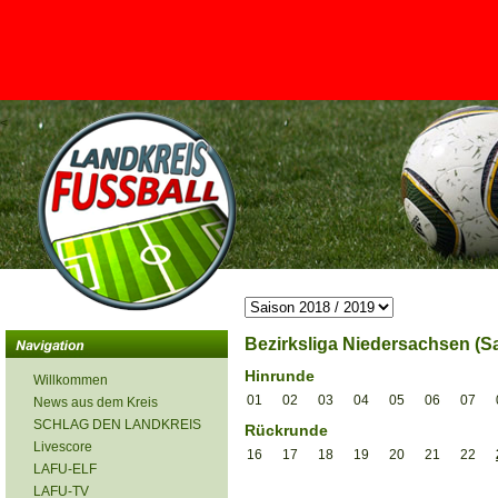
<
Bezirksliga Niedersachsen (Sa
Hinrunde
Willkommen
01
02
03
04
05
06
07
News aus dem Kreis
SCHLAG DEN LANDKREIS
Rückrunde
Livescore
16
17
18
19
20
21
22
LAFU-ELF
LAFU-TV