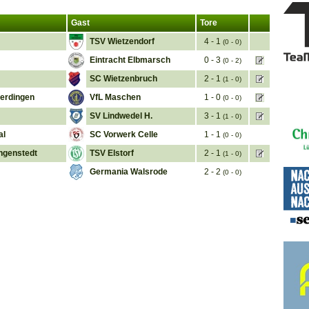
Gast
Tore
TSV Wietzendorf
4 - 1
(0 - 0)
Eintracht Elbmarsch
0 - 3
(0 - 2)
SC Wietzenbruch
2 - 1
(1 - 0)
erdingen
VfL Maschen
1 - 0
(0 - 0)
SV Lindwedel H.
3 - 1
(1 - 0)
al
SC Vorwerk Celle
1 - 1
(0 - 0)
ngenstedt
TSV Elstorf
2 - 1
(1 - 0)
Germania Walsrode
2 - 2
(0 - 0)