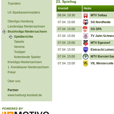
23. Spieltag
Transfers
Anstoß
Heim
LK-Sparkassenmasters
06.04. 19:30
MTV Soltau
Oberliga Hamburg
07.04. 15:00
SG Nordheide
Landesliga Niedersachsen
07.04. 15:00
SG SPA
Bezirksliga Niedersachsen
07.04. 15:00
TV Jahn Schnev
Spielberichte
Tabelle
07.04. 15:00
MTV Egestorf
Vereine
07.04. 15:00
Eintracht Leinet
Torjäger
07.04. 15:00
MTV Borstel-Sa
Notenbeste Spieler
Kreisliga Niedersachsen
07.04. 15:00
VfL Westercelle
1. Kreisklasse Niedersachsen
Pokal
Über uns
Partner
www.harburg-fussball.de