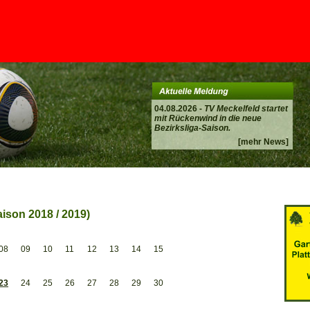
04.08.2026 -
TV Meckelfeld startet
mit Rückenwind in die neue
Bezirksliga-Saison.
[mehr News]
ison 2018 / 2019)
08
09
10
11
12
13
14
15
23
24
25
26
27
28
29
30